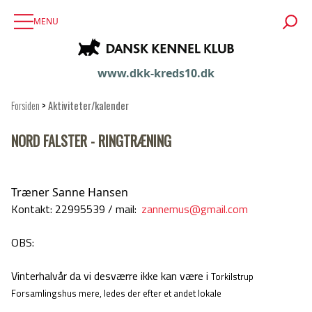
MENU
www.dkk-kreds10.dk
Forsiden
>
Aktiviteter/kalender
NORD FALSTER - RINGTRÆNING
Træner Sanne Hansen
Kontakt:
22995539 / mail:
zannemus@gmail.com
OBS:
Vinterhalvår da vi desværre ikke kan være i
Torkilstrup
Forsamlingshus mere, ledes der efter et andet lokale