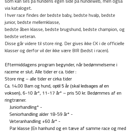
som kan ses på hundens egen side på hundeweb, men også
via kataloget.
I hver race findes der bedste baby, bedste hvalp, bedste
junior, bedste mellemklasse,
bedste åben klasse, bedste brugshund, bedste champion, og
bedste veteran.
Disse går videre til store ring. Der gives ikke CK i de officielle
klasser og derfor vil der ikke være BIR (bedst i racen).
Eftermiddagens program begynder, når bedømmelserne i
racerne er slut. Alle tider er ca. tider :
Store ring – alle tider er cirka tider
Ca. 14.00 Barn og hund,
optil 5 år (skal ledsages af en
6-10 år*, 11-17 år* – pris 50 kr. Bedømmes af en
voksen),
ringtræner.
Juniorhandling* -
Seniorhandling alder 18-59 år* -
Veteranhandling +60 år* -
Par klasse (En hanhund og en tæve af samme race og med