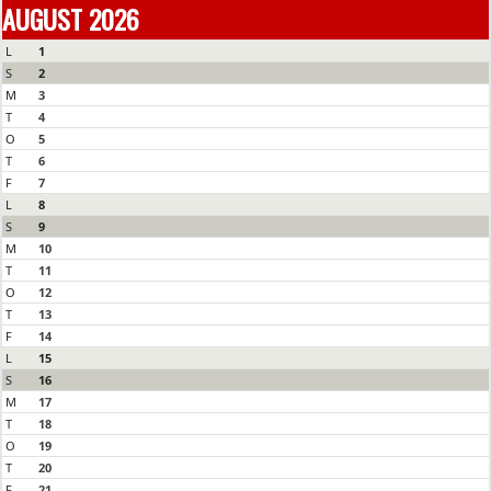
AUGUST 2026
L
1
S
2
M
3
T
4
O
5
T
6
F
7
L
8
S
9
M
10
T
11
O
12
T
13
F
14
L
15
S
16
M
17
T
18
O
19
T
20
F
21