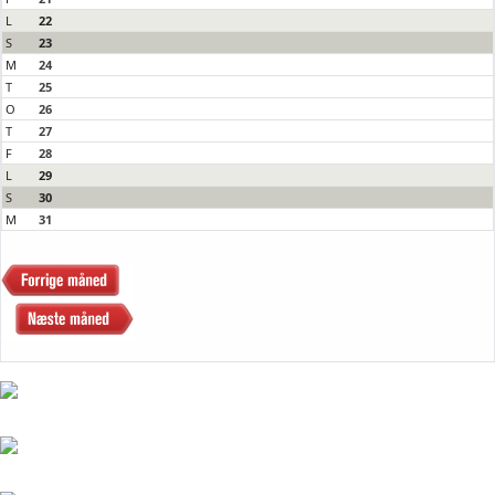
L
22
S
23
M
24
T
25
O
26
T
27
F
28
L
29
S
30
M
31