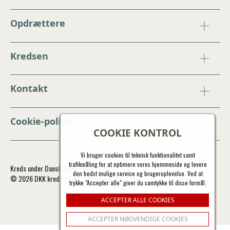
Opdrættere
Kredsen
Kontakt
Cookie-politik
COOKIE KONTROL
Vi bruger cookies til teknisk funktionalitet samt
trafikmåling for at optimere vores hjemmeside og levere
Kreds under Dansk Kennel Klub og FCI
den bedst mulige service og brugeroplevelse. Ved at
© 2026 DKK kreds 10. All rights reserved.
trykke "Accepter alle" giver du samtykke til disse formål.
ACCEPTER ALLE COOKIES
ACCEPTER NØDVENDIGE COOKIES