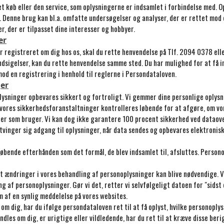
 køb eller den service, som oplysningerne er indsamlet i forbindelse med. O
. Denne brug kan bl.a. omfatte undersøgelser og analyser, der er rettet mod 
r, der er tilpasset dine interesser og hobbyer.
er
er registreret om dig hos os, skal du rette henvendelse på Tlf. 2094 0378 e
ndsigelser, kan du rette henvendelse samme sted. Du har mulighed for at få in
mod en registrering i henhold til reglerne i Persondataloven.
ger
plysninger opbevares sikkert og fortroligt. Vi gemmer dine personlige opl
g vores sikkerhedsforanstaltninger kontrolleres løbende for at afgøre, om v
er som bruger. Vi kan dog ikke garantere 100 procent sikkerhed ved dataover
ltvinger sig adgang til oplysninger, når data sendes og opbevares elektronisk
øbende efterhånden som det formål, de blev indsamlet til, afsluttes. Perso
at ændringer i vores behandling af personoplysninger kan blive nødvendige. V
af personoplysninger. Gør vi det, retter vi selvfølgeligt datoen for "sidst o
m af en synlig meddelelse på vores websites.
m dig, har du ifølge persondataloven ret til at få oplyst, hvilke personoplys
ndles om dig, er urigtige eller vildledende, har du ret til at kræve disse beri