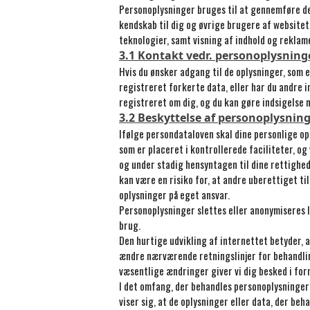
Personoplysninger bruges til at gennemføre det
kendskab til dig og øvrige brugere af websitet
teknologier, samt visning af indhold og reklame
3.1 Kontakt vedr. personoplysning
Hvis du ønsker adgang til de oplysninger, som 
registreret forkerte data, eller har du andre i
registreret om dig, og du kan gøre indsigelse 
3.2 Beskyttelse af personoplysnin
Ifølge persondataloven skal dine personlige o
som er placeret i kontrollerede faciliteter, o
og under stadig hensyntagen til dine rettighed
kan være en risiko for, at andre uberettiget ti
oplysninger på eget ansvar.
Personoplysninger slettes eller anonymiseres l
brug.
Den hurtige udvikling af internettet betyder, 
ændre nærværende retningslinjer for behandling 
væsentlige ændringer giver vi dig besked i for
I det omfang, der behandles personoplysninger o
viser sig, at de oplysninger eller data, der beha