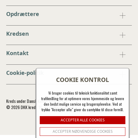
Opdrættere
Kredsen
Kontakt
Cookie-politik
COOKIE KONTROL
Vi bruger cookies til teknisk funktionalitet samt
trafikmåling for at optimere vores hjemmeside og levere
Kreds under Dansk Kennel Klub og FCI
den bedst mulige service og brugeroplevelse. Ved at
© 2026 DKK kreds 10. All rights reserved.
trykke "Accepter alle" giver du samtykke til disse formål.
ACCEPTER ALLE COOKIES
ACCEPTER NØDVENDIGE COOKIES