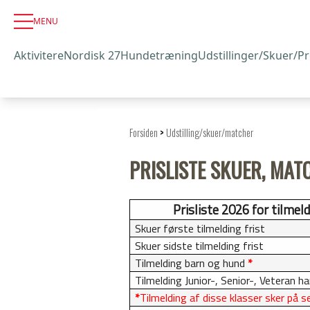
MENU
Aktivitere
Nordisk 27
Hundetræning
Udstillinger/Skuer/P
Forsiden
>
Udstilling/skuer/matcher
PRISLISTE SKUER, MAT
Prisliste 2026 for tilmel
Skuer første tilmelding frist
Skuer sidste tilmelding frist
Tilmelding barn og hund
*
Tilmelding Junior-, Senior-, Veteran h
*
Tilmelding af disse klasser sker på 