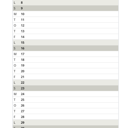
L
8
S
9
M
10
T
11
O
12
T
13
F
14
L
15
S
16
M
17
T
18
O
19
T
20
F
21
L
22
S
23
M
24
T
25
O
26
T
27
F
28
L
29