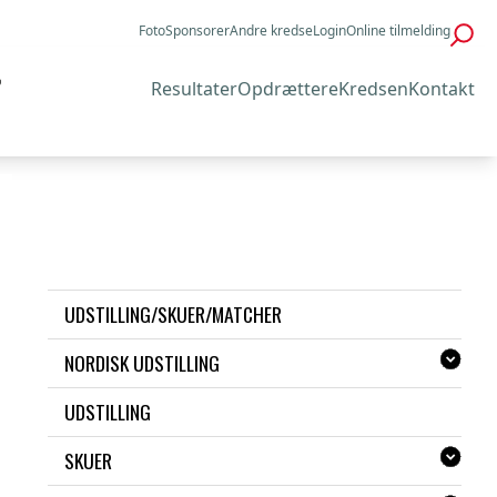
Foto
Sponsorer
Andre kredse
Login
Online tilmelding
Resultater
Opdrættere
Kredsen
Kontakt
UDSTILLING/SKUER/MATCHER
NORDISK UDSTILLING
UDSTILLING
SKUER