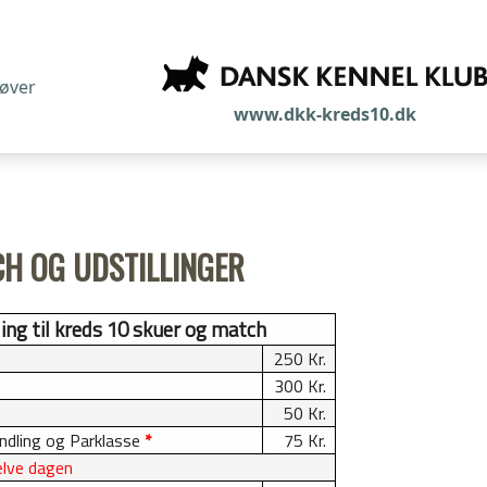
røver
www.dkk-kreds10.dk
CH OG UDSTILLINGER
ding til kreds 10 skuer og match
250 Kr.
300 Kr.
50 Kr.
andling og Parklasse
*
75 Kr.
selve dagen