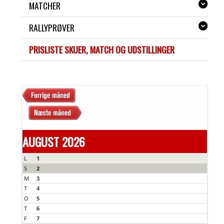
MATCHER
RALLYPRØVER
PRISLISTE SKUER, MATCH OG UDSTILLINGER
AUGUST 2026
L
1
S
2
M
3
T
4
O
5
T
6
F
7