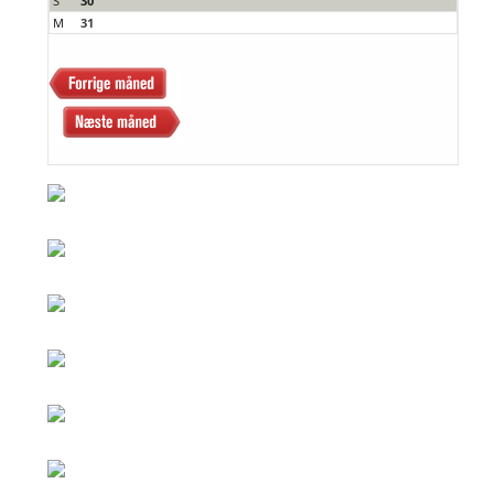
S
30
M
31