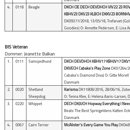
4.
0118
Beagle
DKCH CIE DECH DEVDHCH VIV22 23 RO
KBHV23 DKV23 KLBCH DKKV23 BORNHV24
DK09377/2018, 13/05/18, Trefarvet (Gold
Goodies) O: Annette Pedersen, E: Lisa
BIS Veteran
Dommer: Jeanette Balkan
1.
0111
Samojedhund
DKCH DEVDHCH KBHV17 KBHJV17 DKV1
DKVECH Cabaka's Play Zone
DK07264/201
Cabaka's Diamond Diva) O: Gitte Morell o
Danmark
2.
0020
Shetland
Karisma
DK11808/2016, 28/06/16, Zobel
Sheepdog
O: Tenna Klee, E: Helena Aaris-Larsen,
3.
0220
Whippet
DECH DKJUCH Hopway Everything I Nee
Beats The Best Springeldens Katten Ocks
Danmark
4.
0067
Cairn Terrier
McAlister's Every Game You Play
DK0489