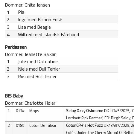
Dommer: Ghita Jensen
1
Pia
2
Inge med Bichon Frisé
3
Lisa med Beagle
4
Wilfred med Islandsk Fårehund
Parklassen
Dommer: Jeanette Balkan
1
Julie med Dalmatiner
2
Niels med Bull Terrier
3
Rie med Bull Terrier
BIS Baby
Dommer: Charlotte Høier
1.
0174
Mops
Seloy Ozzy Osbourne
DK11745/2025, 13/
Lordsett Pink Panther) EO: Birgit Seloy
2.
0185
Coton De Tulear
CotonCPH´s Hot Fuzz
DK13497/2025, 28
Cph´s Under The Cherry Moon) O: Bettin