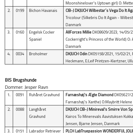
Moonshinelover's Uptown girl) O: Mett
2.
0199
Bichon Havanais
CIB-J DKJUCH Wilbestar´s Vega Do It Ag
Tricolour (Silkebris Do It Again - Wilb
Danmark
3.
0160
Engelsk Cocker
AllForces Millie
DK08609/2023, 14/05/23
Spaniel
Cockerright's Princess of the World) O: 
Danmark
4.
0034
Broholmer
DKJUCH Odin
DK05158/2021, 15/02/21, R
Heckmann, E:Leif Printzen-Kiertzner, Ul
BIS Brugshunde
Dommer: Jesper Ravn
1.
0091
Ruhåret Gravhund
Farnæshøj's Ægte Diamond
DK05627/20
Farnæshøj's Xanthe) O:Maybritt Helene
2.
0088
Langhåret
DKJUCH CIB-J Minireval's Smirre Von Sp
Gravhund
Kairos To Minerevals Aavistuksen Kukkasa
Jensen, Bjarne Jensen, Danmark
3.
0151
Labrador Retriever
PLCH LabTruepassion WONDERFUL JOLI