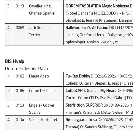
3.
0173
Cavalier King
DOREMIFASOLATIDA Magic Noblesse
DK
Charles Spaniel
(Nobel Dancer´s NICKELODEON - NINA RI
Slovakiet E: Jeannie Kristensen, Danmar
4.
0069
Jack Russell
Ballyhoo Jack's All Pacino
DK11113/2025, 
Terrier
Holding Out for a Hero - Ballyhoo Jack's 
oplysninger ønskes ikke oplyst
BIS Hvalp
Dommer: Jesper Ravn
1.
0182
Lhasa Apso
Fu-Kao Dobby
DK02556/2025, 10/03/25,
Colada) O: Karen Olesen, E: Jesper Ole
2.
0186
Coton De Tulear
CotonCPH´s Giant In My Heart
DK03896/2
Zorro- Coton CPH´s Zsa Zsa Gábor) EO:
3.
0153
Engelsk Cocker
Starfriction SUPERIOR
DK08488/2025, 16/
Spaniel
Francini's Krizia) EO: Mette Nielsen, M
4.
0134
Vizsla, Korthåret
Rønnegaards Yrsa
DK08496/2025, 13/05
Thenna) O: Sandra Stålberg, E: Lars Le