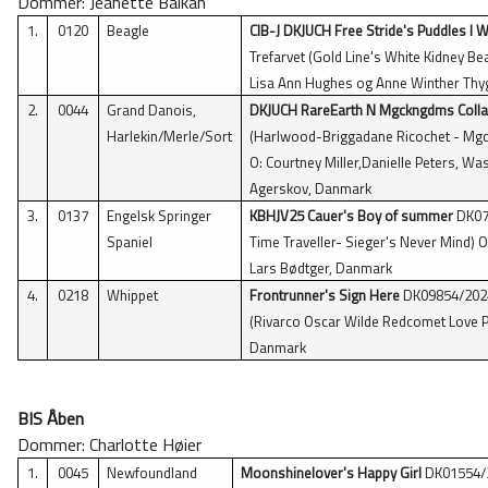
Dommer: Jeanette Balkan
1.
0120
Beagle
CIB-J DKJUCH Free Stride's Puddles I
Trefarvet (Gold Line's White Kidney B
Lisa Ann Hughes og Anne Winther Thyge
2.
0044
Grand Danois,
DKJUCH RareEarth N Mgckngdms Collat
Harlekin/Merle/Sort
(Harlwood-Briggadane Ricochet - Mgck
O: Courtney Miller,Danielle Peters, Wa
Agerskov, Danmark
3.
0137
Engelsk Springer
KBHJV25 Cauer's Boy of summer
DK078
Spaniel
Time Traveller- Sieger's Never Mind) O
Lars Bødtger, Danmark
4.
0218
Whippet
Frontrunner's Sign Here
DK09854/2024,
(Rivarco Oscar Wilde Redcomet Love Po
Danmark
BIS Åben
Dommer: Charlotte Høier
1.
0045
Newfoundland
Moonshinelover's Happy Girl
DK01554/2