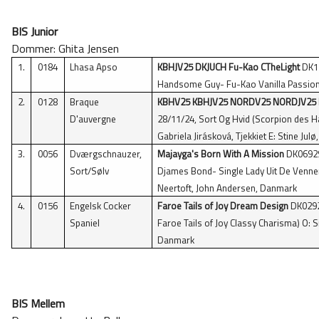
BIS Junior
Dommer: Ghita Jensen
1.
0184
Lhasa Apso
KBHJV25 DKJUCH Fu-Kao CTheLight
DK17
Handsome Guy- Fu-Kao Vanilla Passion
2.
0128
Braque
KBHV25 KBHJV25 NORDV25 NORDJV25 D
D'auvergne
28/11/24, Sort Og Hvid (Scorpion des Ha
Gabriela Jirásková, Tjekkiet E: Stine Jul
3.
0056
Dværgschnauzer,
Majayga's Born With A Mission
DK06929/
Sort/Sølv
Djames Bond- Single Lady Uit De Vennen) 
Neertoft, John Andersen, Danmark
4.
0156
Engelsk Cocker
Faroe Tails of Joy Dream Design
DK02926
Spaniel
Faroe Tails of Joy Classy Charisma) O: S
Danmark
BIS Mellem