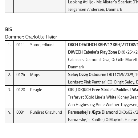
Looking At Hjo- Mc Alister's Scarlett O'
Jørgensen Andersen, Danmark
BIS
Dommer: Charlotte Høier
1.
0111
Samojedhund
DKCH DEVDHCH KBHV17 KBHJV17 DKV1
DKVECH Cabaka's Play Zone
DK07264/201
Cabaka's Diamond Diva) O: Gitte Morell o
Danmark
2.
0174
Mops
Seloy Ozzy Osbourne
DK11745/2025, 13/
Lordsett Pink Panther) EO: Birgit Seloy
3.
0120
Beagle
CIB-J DKJUCH Free Stride's Puddles I 
Trefarvet (Gold Line's White Kidney Bea
Ann Hughes og Anne Winther Thygesen, E
4.
0091
Ruhåret Gravhund
Farnæshøj's Ægte Diamond
DK05627/20
Farnæshøj's Xanthe) O:Maybritt Helene