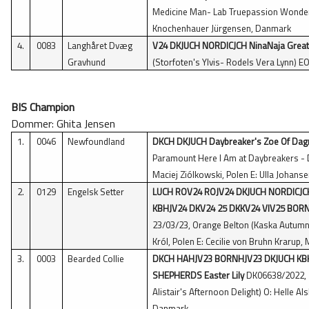
Medicine Man- Lab Truepassion Wonderf
Knochenhauer Jürgensen, Danmark
4.
0083
Langhåret Dvæg
V24 DKJUCH NORDICJCH NinaNaja Great 
Gravhund
(Storfoten's Ylvis- Rodels Vera Lynn) E
BIS Champion
Dommer: Ghita Jensen
1.
0046
Newfoundland
DKCH DKJUCH Daybreaker's Zoe Of Da
Paramount Here I Am at Daybreakers - D
Maciej Ziólkowski, Polen E: Ulla Johans
2.
0129
Engelsk Setter
LUCH ROV24 ROJV24 DKJUCH NORDICJCH
KBHJV24 DKV24 25 DKKV24 VIV25 BORNHV
23/03/23, Orange Belton (Kaska Autumnco
Król, Polen E: Cecilie von Bruhn Krarup
3.
0003
Bearded Collie
DKCH HAHJV23 BORNHJV23 DKJUCH KB
SHEPHERDS Easter Lily
DK06638/2022, 1
Alistair's Afternoon Delight) O: Helle Als
Danmark