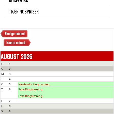
NOSEWORK
TRÆNINGSPRISER
AUGUST 2026
L
1
S
2
M
3
T
4
O
5
Næstved - Ringtræning
T
6
Faxe Ringtræning
Faxe Ringtræning
F
7
L
8
S
9