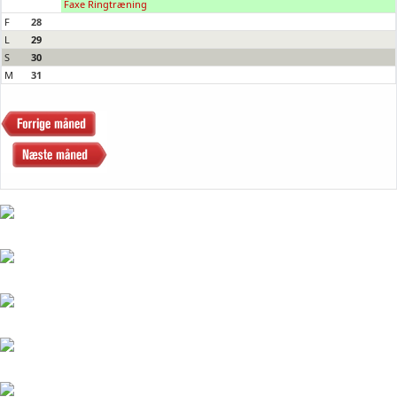
Faxe Ringtræning
F
28
L
29
S
30
M
31