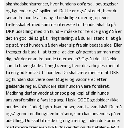
skønhedskonkurrencer, hvor hundens opførsel, bevægelser
og lignende også spiller ind. Dette er også stedet, hvor du
ser andre hunde af mange forskellige racer og oplever
fællesskabet med samme interesse for hunde. Skal du på
DKK udstilling med din hund – måske for første gang? Så er
det en god idé at gå til ringtræning, så du er i stand til at gå
og stå med hunden, så den viser sig fra sin bedste side. Eller
trænger du bare til at træne, at den går pænt sammen med
dig, når der er andre hunde i nærheden? Også i det tilfælde
kan du have glæde af ringtræning, hvor der arbejdes med at
få en god kontakt til hunden. Du skal være medlem af DKK
og hunden skal være over 8 uger og vaccineret efter
gældende regler. Endvidere skal hunden være forsikret.
Medbring derfor vaccinationsbog og kopi af din hunds
ansvarsforsikring første gang. Husk: GODE godbidder (ikke
hundes alm. foder), høm-høm poser, vand + vandskål. Du må
også gerne medbringe en line/snor, som kan anvendes på en
udstilling. Du skal tilmelde dig ringtræning, inden du kommer
med mindre træneren IKKE ønsker det og du betaler 40-50