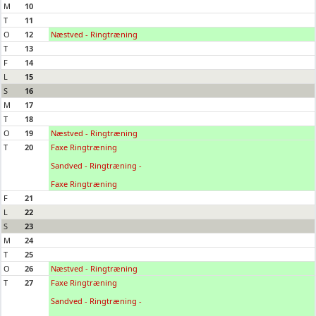
M
10
T
11
O
12
Næstved - Ringtræning
T
13
F
14
L
15
S
16
M
17
T
18
O
19
Næstved - Ringtræning
T
20
Faxe Ringtræning
Sandved - Ringtræning -
Faxe Ringtræning
F
21
L
22
S
23
M
24
T
25
O
26
Næstved - Ringtræning
T
27
Faxe Ringtræning
Sandved - Ringtræning -