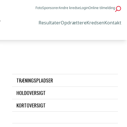
Foto
Sponsorer
Andre kredse
Login
Online tilmelding
Resultater
Opdrættere
Kredsen
Kontakt
TRÆNINGSPLADSER
HOLDOVERSIGT
KORTOVERSIGT