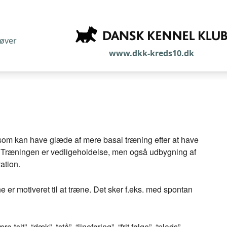
røver
www.dkk-kreds10.dk
, som kan have glæde af mere basal træning efter at have
 Træningen er vedligeholdelse, men også udbygning af
ation.
 er motiveret til at træne. Det sker f.eks. med spontan
“sit”, “dæk”, “stå”, “lineføring”, “frit følge”, “plads”,