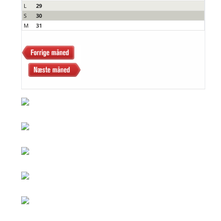
L
29
S
30
M
31