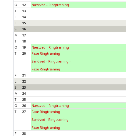
O
12
Næstved - Ringtræning
T
13
F
14
L
15
S
16
M
17
T
18
O
19
Næstved - Ringtræning
T
20
Faxe Ringtræning
Sandved - Ringtræning -
Faxe Ringtræning
F
21
L
22
S
23
M
24
T
25
O
26
Næstved - Ringtræning
T
27
Faxe Ringtræning
Sandved - Ringtræning -
Faxe Ringtræning
F
28