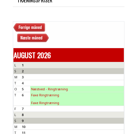
TRÆNINGSPRISER
AUGUST 2026
L
1
S
2
M
3
T
4
O
5
Næstved - Ringtræning
T
6
Faxe Ringtræning
Faxe Ringtræning
F
7
L
8
S
9
M
10
T
11