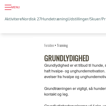
MENU
Aktivitere
Nordisk 27
Hundetræning
Udstillinger/Skuer/P
Forsiden
>
Træning
GRUNDLYDIGHED
Grundlydighed er et tilbud til hunde
haft hvalpe- og unghundemotivation.
øvelser fra hvalpe og unghundemotiv
Grundtræningen er vigtigt, så hundene
kontakt og leg.
Grundlydighedsøvelserne vil f.eks. være 