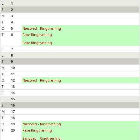
L
1
S
2
M
3
T
4
O
5
Næstved - Ringtræning
T
6
Faxe Ringtræning
Faxe Ringtræning
F
7
L
8
S
9
M
10
T
11
O
12
Næstved - Ringtræning
T
13
F
14
L
15
S
16
M
17
T
18
O
19
Næstved - Ringtræning
T
20
Faxe Ringtræning
Sandved - Ringtræning -