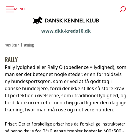
MENU
www.dkk-kreds10.dk
Forsiden
>
Træning
RALLY
Rally lydighed eller Rally O (obedience = lydighed), som
man ser det betegnet nogle steder, er en forholdsvis
ny hundesportsgren, som er ved at få godt tag i
danske hundeejere, fordi der ikke stilles så store krav
til perfektion i øvelserne, som i traditionel lydighed, og
fordi konkurrenceformen i høj grad ligner den daglige
træning, hvor man må rose og motivere hunden.
Priser:
Der er forskellige priser hos de forskellige instruktører
på henholdsvis for
8/10 gange træning koster
kr. 400/500,-