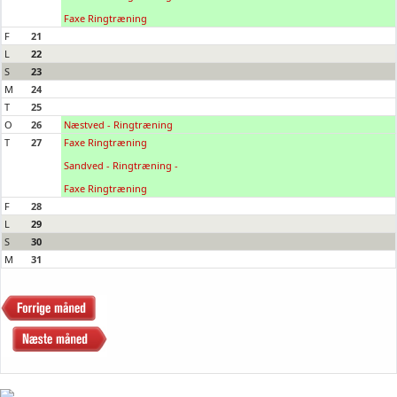
Faxe Ringtræning
F
21
L
22
S
23
M
24
T
25
O
26
Næstved - Ringtræning
T
27
Faxe Ringtræning
Sandved - Ringtræning -
Faxe Ringtræning
F
28
L
29
S
30
M
31